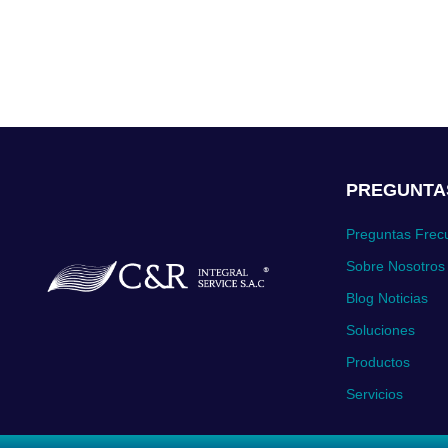
CÁMARA PANORÁMICAS
MULTIDIRECCIONALES
CÁMARA PANORÁMICAS
MULTISENSOR
CÁMARA PTZ
CÁMARA QUAD
Cámaras CCTV
PREGUNTA
CÁMARAS CON PROTECCIÓN PARA
Preguntas Frec
ENTORNOS EXPLOSIVOS ZONA 1
Sobre Nosotros
CÁMARAS CON PROTECCIÓN PARA
ENTORNOS EXPLOSIVOS ZONA 2
Blog Noticias
Soluciones
CAMARAS PARA VEHÍCULOS
Productos
CÁMARAS TÉRMICAS
Servicios
Energía Ininterrumpida
Energía Solar