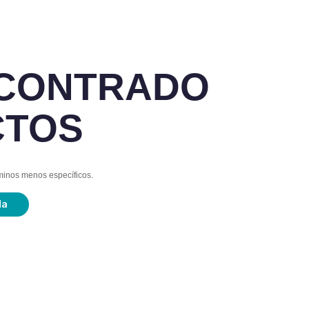
NCONTRADO
CTOS
rminos menos específicos.
da