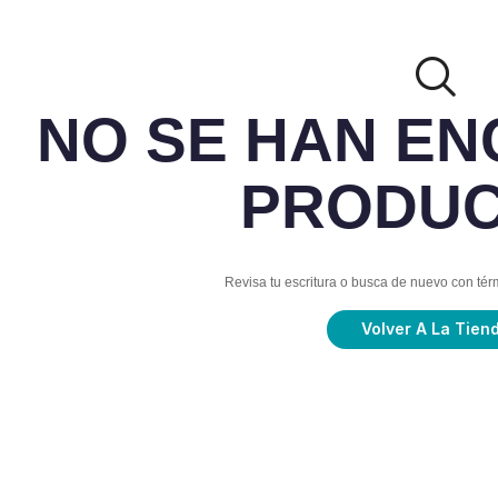
NO SE HAN E
PRODU
Revisa tu escritura o busca de nuevo con té
Volver A La Tien