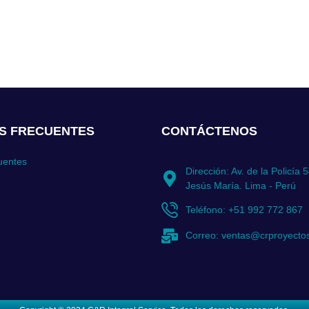
S FRECUENTES
CONTÁCTENOS
uentes
Dirección: Av. de la Policía 
Jesús María. Lima - Perú
Teléfono: +51 992 772 867
Correo: ventas@crproyecto