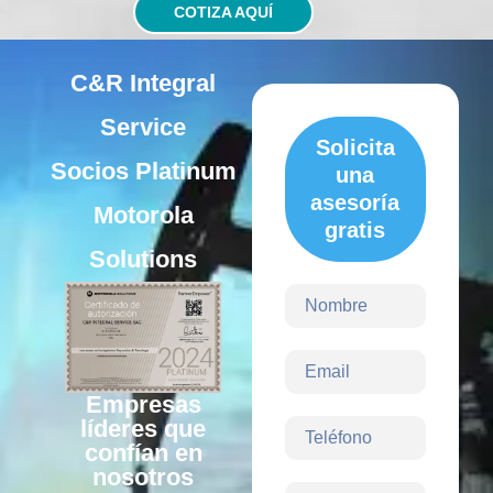
COTIZA AQUÍ
C&R Integral
Service
Solicita
Socios Platinum
una
asesoría
Motorola
gratis
Solutions
Empresas
líderes que
confían en
nosotros