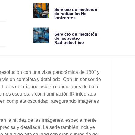
Servicio de medición
de radiación No
Ionizantes
Servicio de medición
del espectro
Radioeléctrico
esolución con una vista panorámica de 180° y
a visión completa y detallada. Con un sensor de
 horas del día, incluso en condiciones de baja
tornos oscuros, y con iluminación IR integrada
ia en completa oscuridad, asegurando imágenes
ran la nitidez de las imágenes, especialmente
precisa y detallada. La serie también incluye
e audio de alta calidad con gran supresión de