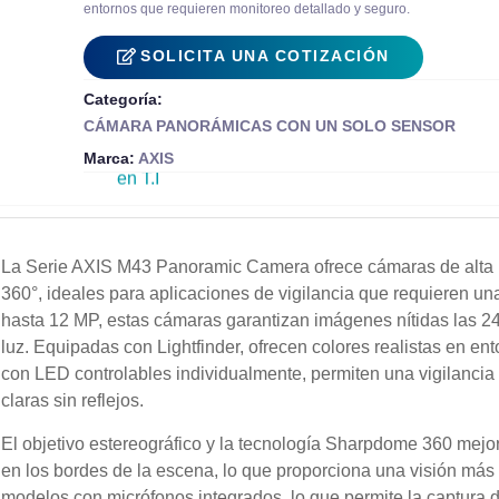
entornos que requieren monitoreo detallado y seguro.
SOLICITA UNA COTIZACIÓN
Categoría:
CÁMARA PANORÁMICAS CON UN SOLO SENSOR
Soluciones integrales
Marca:
AXIS
en T.I
+51 969 754 430
La Serie AXIS M43 Panoramic Camera ofrece cámaras de alta r
360°, ideales para aplicaciones de vigilancia que requieren un
hasta 12 MP, estas cámaras garantizan imágenes nítidas las 24
luz. Equipadas con Lightfinder, ofrecen colores realistas en en
con LED controlables individualmente, permiten una vigilanc
claras sin reflejos.
El objetivo estereográfico y la tecnología Sharpdome 360 mejo
en los bordes de la escena, lo que proporciona una visión más 
modelos con micrófonos integrados, lo que permite la captura d